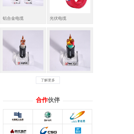
铝合金电缆
光伏电缆
ZC-YJV22
YJV
了解更多
合作
伙伴